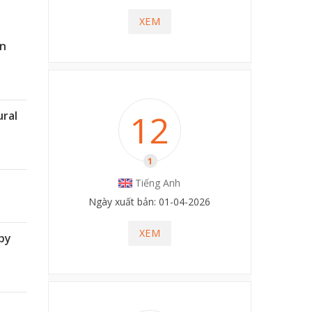
XEM
An
12
ral
1
Tiếng Anh
Ngày xuất bản: 01-04-2026
XEM
by