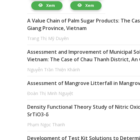
Xem
Xem
A Value Chain of Palm Sugar Products: The Case
Giang Province, Vietnam
Trang Thị Mỹ Duyên
Assessment and Improvement of Municipal So
Vietnam: The Case of Chau Thanh District, An
Nguyễn Trần Thiện Khánh
Assessment of Mangrove Litterfall in Mangro
Đoàn Thị Minh Nguyệt
Density Functional Theory Study of Nitric Oxi
SrTiO3-δ
Phạm Ngọc Thanh
Development of Test Kit Solutions to Determi