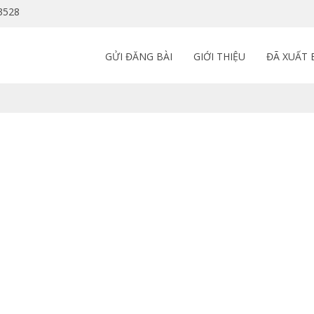
-3528
GỬI ĐĂNG BÀI
GIỚI THIỆU
ĐÃ XUẤT 