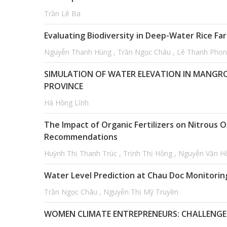
Trần Lê Ba
Evaluating Biodiversity in Deep-Water Rice Fa
Nguyễn Thanh Hùng , Trần Ngọc Châu , Lê Thanh Pho
SIMULATION OF WATER ELEVATION IN MANGROV
PROVINCE
Hà Hồng Lĩnh
The Impact of Organic Fertilizers on Nitrous 
Recommendations
Huỳnh Thị Thanh Trúc , Trịnh Thị Hồng , Nguyễn Văn H
Water Level Prediction at Chau Doc Monitorin
Trần Ngọc Châu , Nguyễn Thị Mỹ Truyền
WOMEN CLIMATE ENTREPRENEURS: CHALLENGE